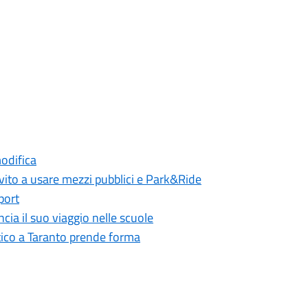
modifica
nvito a usare mezzi pubblici e Park&Ride
port
cia il suo viaggio nelle scuole
tico a Taranto prende forma