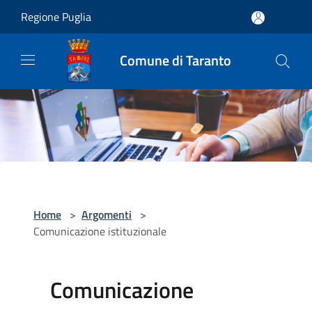
Salta al contenuto principale
Regione Puglia
Comune di Taranto
Home
>
Argomenti
>
Comunicazione istituzionale
Comunicazione