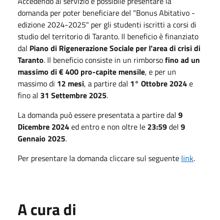
Accedendo al servizio è possibile presentare la
domanda per poter beneficiare del "Bonus Abitativo -
edizione 2024-2025" per gli studenti iscritti a corsi di
studio del territorio di Taranto. Il beneficio è finanziato
dal
Piano di Rigenerazione Sociale per l'area di crisi di
Taranto
. Il beneficio consiste in un rimborso
fino ad un
massimo di € 400 pro-capite mensile
, e per un
massimo di
12 mesi
, a partire dal
1° Ottobre 2024
e
fino al
31 Settembre 2025
.
La domanda può essere presentata a partire dal
9
Dicembre 2024
ed entro e non oltre le
23:59
del
9
Gennaio 2025
.
Per presentare la domanda cliccare sul seguente
link
.
A cura di