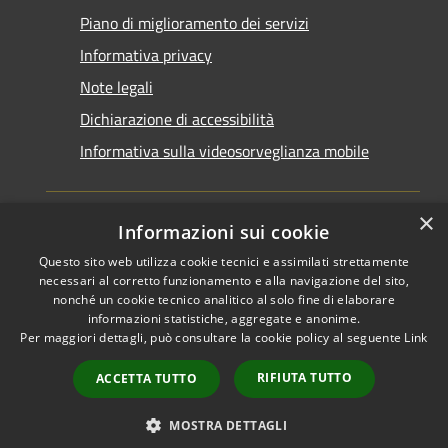
Piano di miglioramento dei servizi
Informativa privacy
Note legali
Dichiarazione di accessibilità
Informativa sulla videosorveglianza mobile
×
Informazioni sui cookie
Questo sito web utilizza cookie tecnici e assimilati strettamente
RSS
Copyright © 2026 • Comune di
necessari al corretto funzionamento e alla navigazione del sito,
Accessibilità
Taranto • Powered by
nonché un cookie tecnico analitico al solo fine di elaborare
informazioni statistiche, aggregate e anonime.
Privacy
Municipium
Accesso
•
Per maggiori dettagli, può consultare la cookie policy al seguente
Link
Cookie
redazione
Mappa del sito
RIFIUTA TUTTO
ACCETTA TUTTO
Area riservata del
dipendente
MOSTRA DETTAGLI