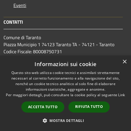
Eventi
CONTATTI
Comune di Taranto
Piazza Municipio 1 74123 Taranto TA - 74121 - Taranto
Codice Fiscale: 80008750731
Partita IVA: 00850530734
×
Informazioni sui cookie
Questo sito web utilizza cookie tecnici e assimilati strettamente
necessari al corretto funzionamento e alla navigazione del sito,
Centralino Unico: 099 4581111
nonché un cookie tecnico analitico al solo fine di elaborare
informazioni statistiche, aggregate e anonime.
PEC:
protocollo.comunetaranto@pec.rupar.puglia.it
Per maggiori dettagli, può consultare la cookie policy al seguente
Link
RIFIUTA TUTTO
ACCETTA TUTTO
Prenotazione appuntamento
MOSTRA DETTAGLI
Segnalazione disservizio