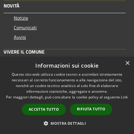
NOVITÀ
Notizie
Comunicati
Avvisi
VIVERE IL COMUNE
×
Luoghi
Informazioni sui cookie
Eventi
Questo sito web utilizza cookie tecnici e assimilati strettamente
necessari al corretto funzionamento e alla navigazione del sito,
nonché un cookie tecnico analitico al solo fine di elaborare
CONTATTI
informazioni statistiche, aggregate e anonime.
Per maggiori dettagli, può consultare la cookie policy al seguente
Link
Comune di Taranto
RIFIUTA TUTTO
ACCETTA TUTTO
Piazza Municipio 1 74123 Taranto TA - 74121 - Taranto
Codice Fiscale: 80008750731
MOSTRA DETTAGLI
Partita IVA: 00850530734