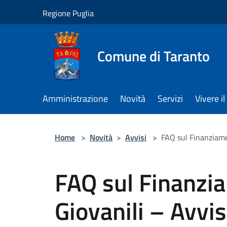
Salta al contenuto principale
Regione Puglia
Comune di Taranto
Amministrazione
Novità
Servizi
Vivere 
Home
>
Novità
>
Avvisi
>
FAQ sul Finanziamen
FAQ sul Finanzi
Giovanili – Avvi