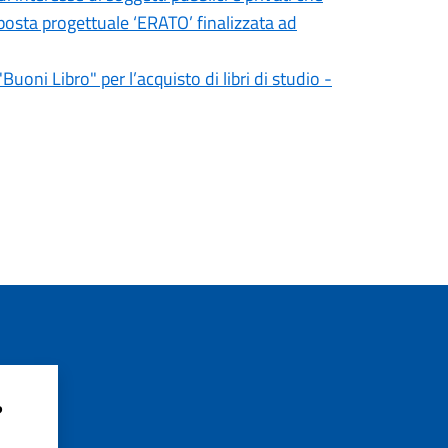
posta progettuale ‘ERATO’ finalizzata ad
oni Libro" per l’acquisto di libri di studio -
?