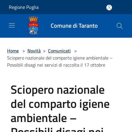
Salta al contenuto principale
Regione Puglia
Comune di Taranto
Home
>
Novità
>
Comunicati
>
Sciopero nazionale del comparto igiene ambientale –
Possibili disagi nei servizi di raccolta il 17 ottobre
Sciopero nazionale
del comparto igiene
ambientale –
Possibili disagi nei