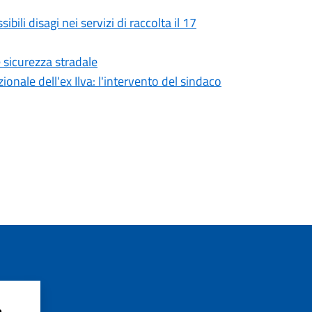
li disagi nei servizi di raccolta il 17
e sicurezza stradale
onale dell'ex Ilva: l'intervento del sindaco