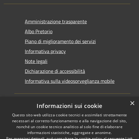
Amministrazione trasparente
Albo Pretorio
Piano di miglioramento dei servizi
Informativa privacy
Note legali
Dichiarazione di accessibilità
Informativa sulla videosorveglianza mobile
×
Informazioni sui cookie
Questo sito web utilizza cookie tecnici e assimilati strettamente
RSS
Copyright © 2026 • Comune di
necessari al corretto funzionamento e alla navigazione del sito,
Accessibilità
Taranto • Powered by
nonché un cookie tecnico analitico al solo fine di elaborare
informazioni statistiche, aggregate e anonime.
Privacy
Municipium
Accesso
•
Per maggiori dettagli, può consultare la cookie policy al seguente
Link