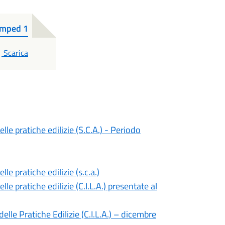
amped 1
PDF
Scarica
lle pratiche edilizie (S.C.A.) - Periodo
le pratiche edilizie (s.c.a.)
le pratiche edilizie (C.I.L.A.) presentate al
lle Pratiche Edilizie (C.I.L.A.) – dicembre