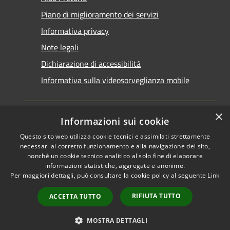
Piano di miglioramento dei servizi
Informativa privacy
Note legali
Dichiarazione di accessibilità
Informativa sulla videosorveglianza mobile
×
Informazioni sui cookie
Questo sito web utilizza cookie tecnici e assimilati strettamente
RSS
Copyright © 2026 • Comune di
necessari al corretto funzionamento e alla navigazione del sito,
Accessibilità
Taranto • Powered by
nonché un cookie tecnico analitico al solo fine di elaborare
informazioni statistiche, aggregate e anonime.
Privacy
Municipium
Accesso
•
Per maggiori dettagli, può consultare la cookie policy al seguente
Link
Cookie
redazione
Mappa del sito
RIFIUTA TUTTO
ACCETTA TUTTO
Area riservata del
dipendente
MOSTRA DETTAGLI