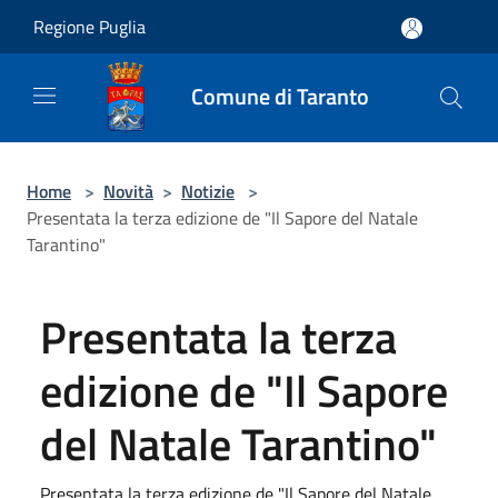
Salta al contenuto principale
Regione Puglia
Comune di Taranto
Home
>
Novità
>
Notizie
>
Presentata la terza edizione de "Il Sapore del Natale
Tarantino"
Presentata la terza
edizione de "Il Sapore
del Natale Tarantino"
Presentata la terza edizione de "Il Sapore del Natale