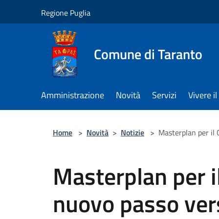
Salta al contenuto principale
Regione Puglia
Comune di Taranto
Amministrazione
Novità
Servizi
Vivere 
Home
>
Novità
>
Notizie
>
Masterplan per il 
Masterplan per i
nuovo passo vers