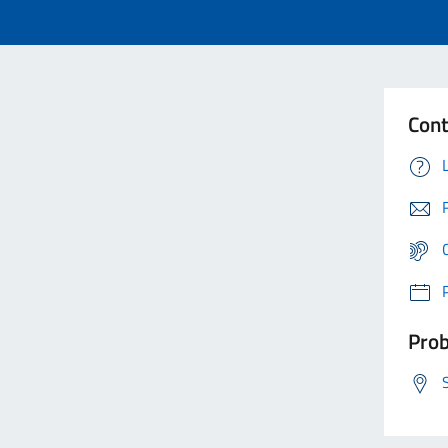
Cont
Prob