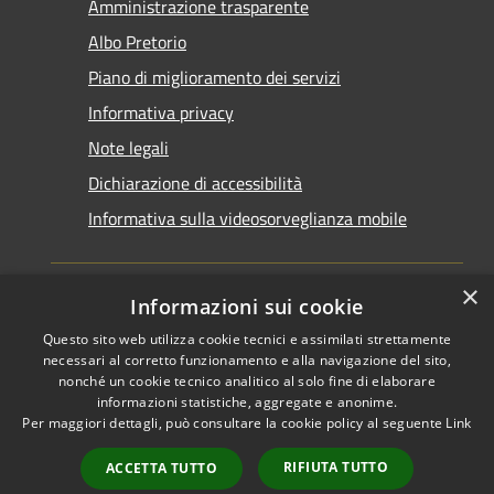
Amministrazione trasparente
Albo Pretorio
Piano di miglioramento dei servizi
Informativa privacy
Note legali
Dichiarazione di accessibilità
Informativa sulla videosorveglianza mobile
×
Informazioni sui cookie
Questo sito web utilizza cookie tecnici e assimilati strettamente
RSS
Copyright © 2026 • Comune di
necessari al corretto funzionamento e alla navigazione del sito,
Accessibilità
Taranto • Powered by
nonché un cookie tecnico analitico al solo fine di elaborare
informazioni statistiche, aggregate e anonime.
Privacy
Municipium
Accesso
•
Per maggiori dettagli, può consultare la cookie policy al seguente
Link
Cookie
redazione
Mappa del sito
RIFIUTA TUTTO
ACCETTA TUTTO
Area riservata del