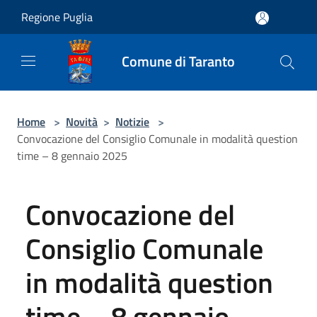
Salta al contenuto principale
Regione Puglia
Comune di Taranto
Home
>
Novità
>
Notizie
>
Convocazione del Consiglio Comunale in modalità question
time – 8 gennaio 2025
Convocazione del
Consiglio Comunale
in modalità question
time – 8 gennaio