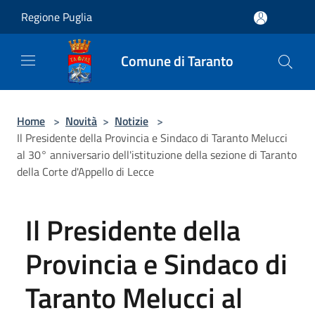
Salta al contenuto principale
Regione Puglia
Comune di Taranto
Home
>
Novità
>
Notizie
>
Il Presidente della Provincia e Sindaco di Taranto Melucci
al 30° anniversario dell'istituzione della sezione di Taranto
della Corte d'Appello di Lecce
Il Presidente della
Provincia e Sindaco di
Taranto Melucci al