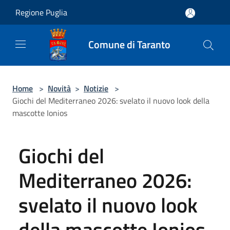
Salta al contenuto principale
Regione Puglia
Comune di Taranto
Home
>
Novità
>
Notizie
>
Giochi del Mediterraneo 2026: svelato il nuovo look della
mascotte Ionios
Giochi del
Mediterraneo 2026:
svelato il nuovo look
della mascotte Ionios