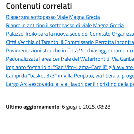
Contenuti correlati
Riapertura sottopasso Viale Magna Grecia
Riapre in anticipo il sottopasso di viale Magna Grecia
Palazzo Troilo sarà la nuova sede del Comitato Organizz
Città Vecchia di Taranto: il Commissario Perrotta incontra 
Pavimentazioni storiche in Città Vecchia: aggiornamento s
Pedonalizzata l’area centrale del Waterfront di Via Gariba
Impianto fognario di "San Vito-Lama-Carelli", già avviate 
Campi da "basket 3x3" in Villa Peripato, via libera al proget
Largo Arcivescovado, al via i lavori per il ripristino della
Ultimo aggiornamento
: 6 giugno 2025, 08:28