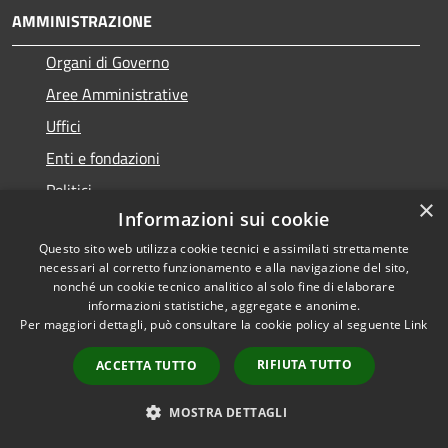
AMMINISTRAZIONE
Organi di Governo
Aree Amministrative
Uffici
Enti e fondazioni
Politici
×
Informazioni sui cookie
Personale Amministrativo
Questo sito web utilizza cookie tecnici e assimilati strettamente
Documenti e dati
necessari al corretto funzionamento e alla navigazione del sito,
nonché un cookie tecnico analitico al solo fine di elaborare
informazioni statistiche, aggregate e anonime.
CATEGORIE DI SERVIZIO
Per maggiori dettagli, può consultare la cookie policy al seguente
Link
Anagrafe e stato civile
RIFIUTA TUTTO
ACCETTA TUTTO
Cultura e tempo libero
Vita lavorativa
MOSTRA DETTAGLI
Imprese e Commercio