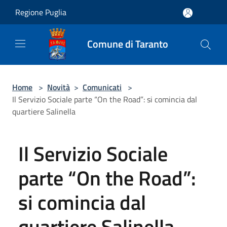
Salta al contenuto principale
Regione Puglia
Comune di Taranto
Home
>
Novità
>
Comunicati
>
Il Servizio Sociale parte “On the Road”: si comincia dal
quartiere Salinella
Il Servizio Sociale
parte “On the Road”:
si comincia dal
quartiere Salinella