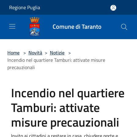
Salta al contenuto principale
Regione Puglia
Comune di Taranto
Home
>
Novità
>
Notizie
>
Incendio nel quartiere Tamburi: attivate misure
precauzionali
Incendio nel quartiere
Tamburi: attivate
misure precauzionali
Invito ai cittadini a restare in casa, chiudere porte e