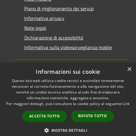
Piano di miglioramento dei servizi
Informativa privacy
Note legali
Dichiarazione di accessibilità
Informativa sulla videosorveglianza mobile
×
Informazioni sui cookie
Questo sito web utilizza cookie tecnici e assimilati strettamente
RSS
Copyright © 2026 • Comune di
necessari al corretto funzionamento e alla navigazione del sito,
Accessibilità
Taranto • Powered by
nonché un cookie tecnico analitico al solo fine di elaborare
informazioni statistiche, aggregate e anonime.
Privacy
Municipium
Accesso
•
Per maggiori dettagli, può consultare la cookie policy al seguente
Link
Cookie
redazione
Mappa del sito
RIFIUTA TUTTO
ACCETTA TUTTO
Area riservata del
dipendente
MOSTRA DETTAGLI