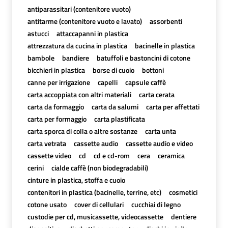
antiparassitari (contenitore vuoto)
antitarme (contenitore vuoto e lavato)
assorbenti
astucci
attaccapanni in plastica
attrezzatura da cucina in plastica
bacinelle in plastica
bambole
bandiere
batuffoli e bastoncini di cotone
bicchieri in plastica
borse di cuoio
bottoni
canne per irrigazione
capelli
capsule caffè
carta accoppiata con altri materiali
carta cerata
carta da formaggio
carta da salumi
carta per affettati
carta per formaggio
carta plastificata
carta sporca di colla o altre sostanze
carta unta
carta vetrata
cassette audio
cassette audio e video
cassette video
cd
cd e cd-rom
cera
ceramica
cerini
cialde caffè (non biodegradabili)
cinture in plastica, stoffa e cuoio
contenitori in plastica (bacinelle, terrine, etc)
cosmetici
cotone usato
cover di cellulari
cucchiai di legno
custodie per cd, musicassette, videocassette
dentiere