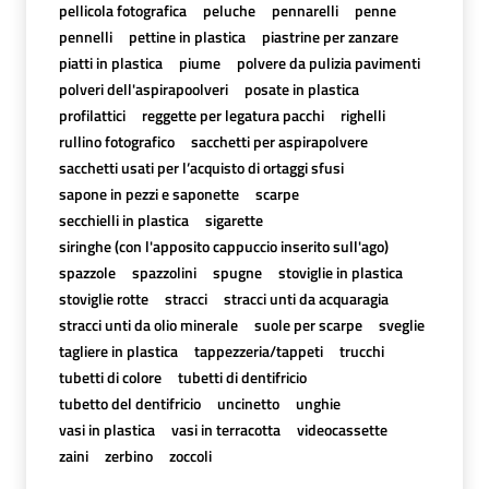
pellicola fotografica
peluche
pennarelli
penne
pennelli
pettine in plastica
piastrine per zanzare
piatti in plastica
piume
polvere da pulizia pavimenti
polveri dell'aspirapoolveri
posate in plastica
profilattici
reggette per legatura pacchi
righelli
rullino fotografico
sacchetti per aspirapolvere
sacchetti usati per l’acquisto di ortaggi sfusi
sapone in pezzi e saponette
scarpe
secchielli in plastica
sigarette
siringhe (con l'apposito cappuccio inserito sull'ago)
spazzole
spazzolini
spugne
stoviglie in plastica
stoviglie rotte
stracci
stracci unti da acquaragia
stracci unti da olio minerale
suole per scarpe
sveglie
tagliere in plastica
tappezzeria/tappeti
trucchi
tubetti di colore
tubetti di dentifricio
tubetto del dentifricio
uncinetto
unghie
vasi in plastica
vasi in terracotta
videocassette
zaini
zerbino
zoccoli