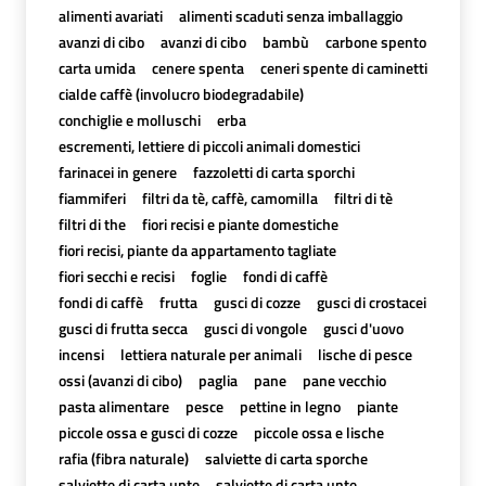
alimenti avariati
alimenti scaduti senza imballaggio
avanzi di cibo
avanzi di cibo
bambù
carbone spento
carta umida
cenere spenta
ceneri spente di caminetti
cialde caffè (involucro biodegradabile)
conchiglie e molluschi
erba
escrementi, lettiere di piccoli animali domestici
farinacei in genere
fazzoletti di carta sporchi
fiammiferi
filtri da tè, caffè, camomilla
filtri di tè
filtri di the
fiori recisi e piante domestiche
fiori recisi, piante da appartamento tagliate
fiori secchi e recisi
foglie
fondi di caffè
fondi di caffè
frutta
gusci di cozze
gusci di crostacei
gusci di frutta secca
gusci di vongole
gusci d'uovo
incensi
lettiera naturale per animali
lische di pesce
ossi (avanzi di cibo)
paglia
pane
pane vecchio
pasta alimentare
pesce
pettine in legno
piante
piccole ossa e gusci di cozze
piccole ossa e lische
rafia (fibra naturale)
salviette di carta sporche
salviette di carta unte
salviette di carta unte