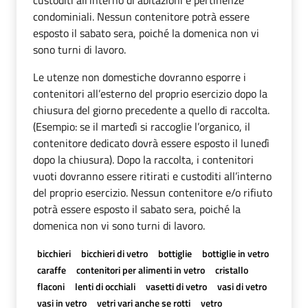
condominiali. Nessun contenitore potrà essere
esposto il sabato sera, poiché la domenica non vi
sono turni di lavoro.
Le utenze non domestiche dovranno esporre i
contenitori all’esterno del proprio esercizio dopo la
chiusura del giorno precedente a quello di raccolta.
(Esempio: se il martedì si raccoglie l’organico, il
contenitore dedicato dovrà essere esposto il lunedì
dopo la chiusura). Dopo la raccolta, i contenitori
vuoti dovranno essere ritirati e custoditi all’interno
del proprio esercizio. Nessun contenitore e/o rifiuto
potrà essere esposto il sabato sera, poiché la
domenica non vi sono turni di lavoro.
bicchieri
bicchieri di vetro
bottiglie
bottiglie in vetro
caraffe
contenitori per alimenti in vetro
cristallo
flaconi
lenti di occhiali
vasetti di vetro
vasi di vetro
vasi in vetro
vetri vari anche se rotti
vetro