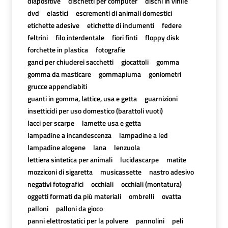
diapositive
dischetti per computer
dischi in vinile
dvd
elastici
escrementi di animali domestici
etichette adesive
etichette di indumenti
federe
feltrini
filo interdentale
fiori finti
floppy disk
forchette in plastica
fotografie
ganci per chiuderei sacchetti
giocattoli
gomma
gomma da masticare
gommapiuma
goniometri
grucce appendiabiti
guanti in gomma, lattice, usa e getta
guarnizioni
insetticidi per uso domestico (barattoli vuoti)
lacci per scarpe
lamette usa e getta
lampadine a incandescenza
lampadine a led
lampadine alogene
lana
lenzuola
lettiera sintetica per animali
lucidascarpe
matite
mozziconi di sigaretta
musicassette
nastro adesivo
negativi fotografici
occhiali
occhiali (montatura)
oggetti formati da più materiali
ombrelli
ovatta
palloni
palloni da gioco
panni elettrostatici per la polvere
pannolini
peli