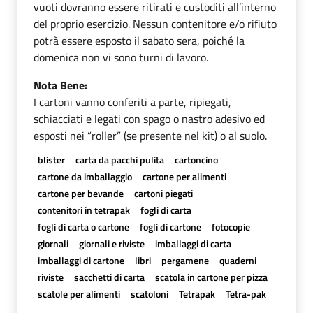
vuoti dovranno essere ritirati e custoditi all’interno
del proprio esercizio. Nessun contenitore e/o rifiuto
potrà essere esposto il sabato sera, poiché la
domenica non vi sono turni di lavoro.
Nota Bene:
I cartoni vanno conferiti a parte, ripiegati,
schiacciati e legati con spago o nastro adesivo ed
esposti nei “roller” (se presente nel kit) o al suolo.
blister
carta da pacchi pulita
cartoncino
cartone da imballaggio
cartone per alimenti
cartone per bevande
cartoni piegati
contenitori in tetrapak
fogli di carta
fogli di carta o cartone
fogli di cartone
fotocopie
giornali
giornali e riviste
imballaggi di carta
imballaggi di cartone
libri
pergamene
quaderni
riviste
sacchetti di carta
scatola in cartone per pizza
scatole per alimenti
scatoloni
Tetrapak
Tetra-pak