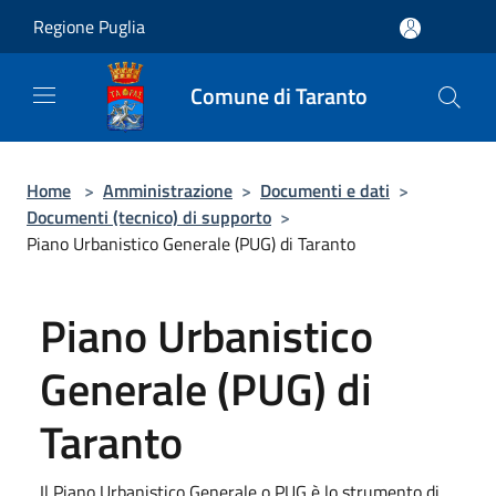
Salta al contenuto principale
Regione Puglia
Comune di Taranto
Home
>
Amministrazione
>
Documenti e dati
>
Documenti (tecnico) di supporto
>
Piano Urbanistico Generale (PUG) di Taranto
Piano Urbanistico
Generale (PUG) di
Taranto
Il Piano Urbanistico Generale o PUG è lo strumento di