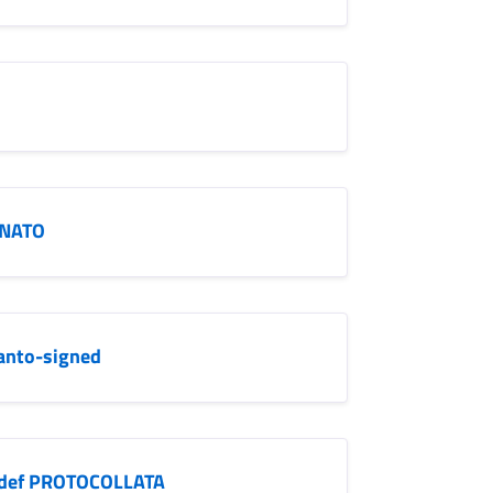
RNATO
anto-signed
ia def PROTOCOLLATA