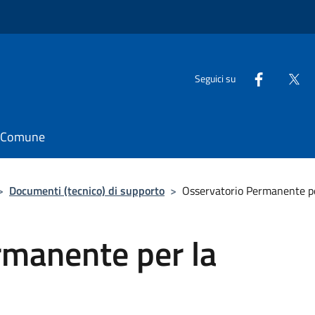
Seguici su
il Comune
>
Documenti (tecnico) di supporto
>
Osservatorio Permanente per
rmanente per la