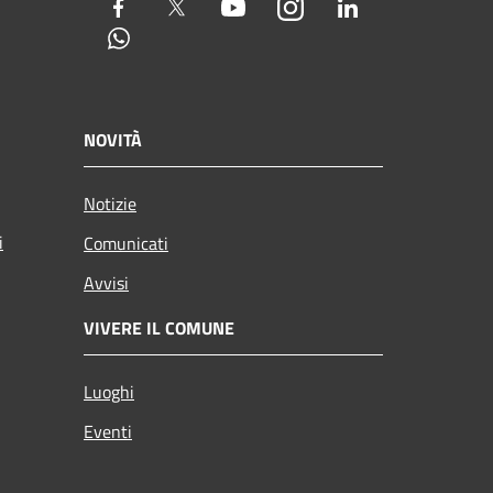
Facebook
Twitter
Youtube
Instagram
LinkedIn
Whatsapp
NOVITÀ
Notizie
i
Comunicati
Avvisi
VIVERE IL COMUNE
Luoghi
Eventi