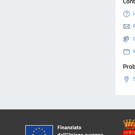
Cont
Prob