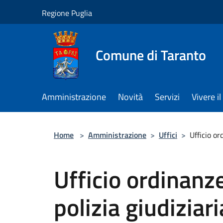
Salta al contenuto principale
Regione Puglia
Comune di Taranto
Amministrazione
Novità
Servizi
Vivere 
Home
>
Amministrazione
>
Uffici
>
Ufficio or
Ufficio ordinanz
polizia giudiziari