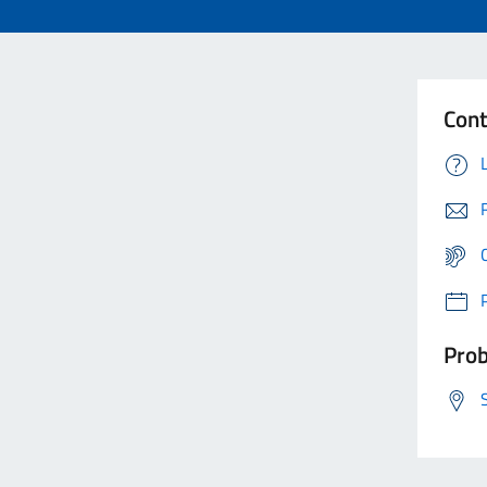
Cont
Prob