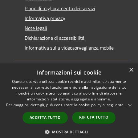
Piano di miglioramento dei servizi
Informativa privacy
Note legali
Dichiarazione di accessibilità
Informativa sulla videosorveglianza mobile
×
Informazioni sui cookie
Questo sito web utilizza cookie tecnici e assimilati strettamente
RSS
Copyright © 2026 • Comune di
necessari al corretto funzionamento e alla navigazione del sito,
Accessibilità
Taranto • Powered by
nonché un cookie tecnico analitico al solo fine di elaborare
informazioni statistiche, aggregate e anonime.
Privacy
Municipium
Accesso
•
Per maggiori dettagli, può consultare la cookie policy al seguente
Link
Cookie
redazione
Mappa del sito
RIFIUTA TUTTO
ACCETTA TUTTO
Area riservata del
dipendente
MOSTRA DETTAGLI