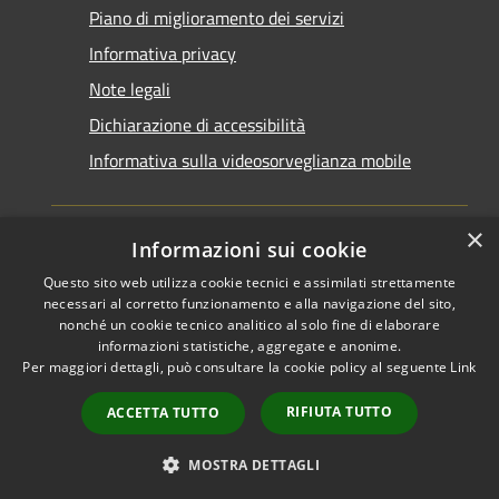
Piano di miglioramento dei servizi
Informativa privacy
Note legali
Dichiarazione di accessibilità
Informativa sulla videosorveglianza mobile
×
Informazioni sui cookie
Questo sito web utilizza cookie tecnici e assimilati strettamente
RSS
Copyright © 2026 • Comune di
necessari al corretto funzionamento e alla navigazione del sito,
Accessibilità
Taranto • Powered by
nonché un cookie tecnico analitico al solo fine di elaborare
informazioni statistiche, aggregate e anonime.
Privacy
Municipium
Accesso
•
Per maggiori dettagli, può consultare la cookie policy al seguente
Link
Cookie
redazione
Mappa del sito
RIFIUTA TUTTO
ACCETTA TUTTO
Area riservata del
dipendente
MOSTRA DETTAGLI