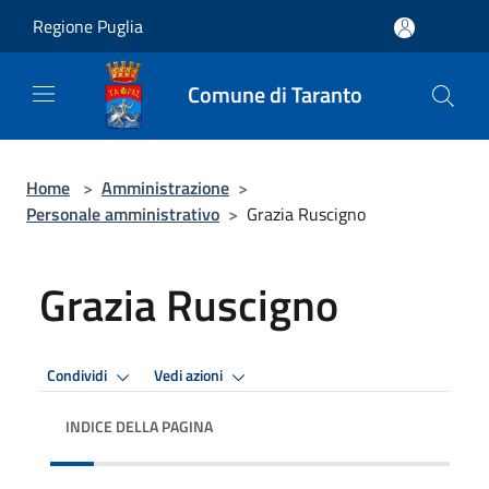
Salta al contenuto principale
Regione Puglia
Comune di Taranto
Home
>
Amministrazione
>
Personale amministrativo
>
Grazia Ruscigno
Grazia Ruscigno
Condividi
Vedi azioni
INDICE DELLA PAGINA