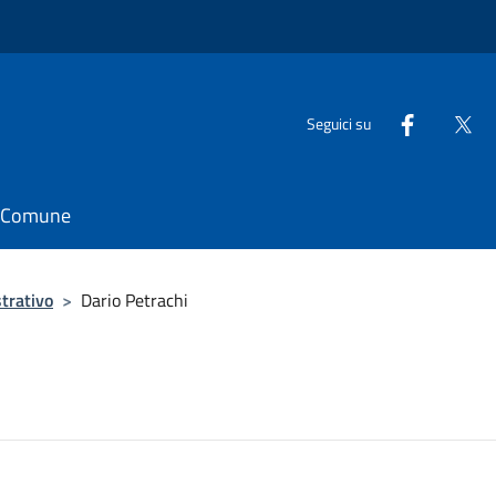
Seguici su
il Comune
trativo
>
Dario Petrachi