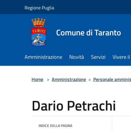
Salta al contenuto principale
Regione Puglia
Comune di Taranto
Amministrazione
Novità
Servizi
Vivere 
Home
>
Amministrazione
>
Personale amminis
Dario Petrachi
INDICE DELLA PAGINA