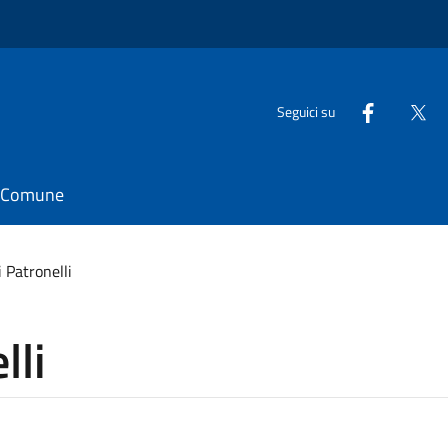
Seguici su
il Comune
 Patronelli
lli