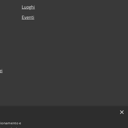
Luoghi
Eventi
zi
×
nza
nzionamento e