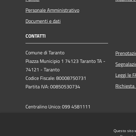
Personale Amministrativo
Documenti e dati
CONTATTI
Comune di Taranto
Prenotaz
Piazza Municipio 1 74123 Taranto TA -
Segnalazi
74121 - Taranto
Leggi le 
Codice Fiscale: 80008750731
Richiesta
Partita IVA: 00850530734
Centralino Unico: 099 4581111
PEC:
protocollo.comunetaranto@pec.rupar.puglia.it
Questo sito 