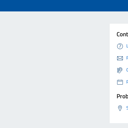
Cont
Prob