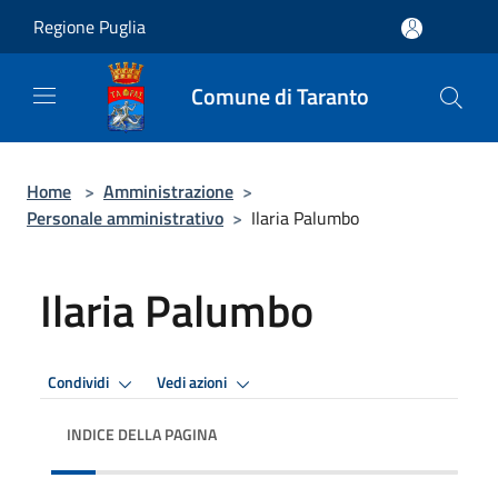
Salta al contenuto principale
Regione Puglia
Comune di Taranto
Home
>
Amministrazione
>
Personale amministrativo
>
Ilaria Palumbo
Ilaria Palumbo
Condividi
Vedi azioni
INDICE DELLA PAGINA