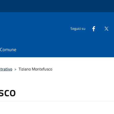
Seguici su
il Comune
trativo
>
Tiziano Montefusco
sco