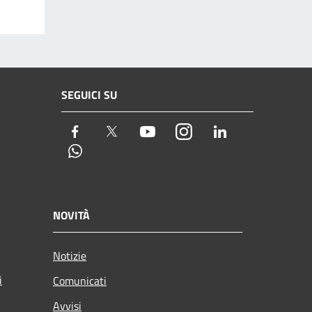
SEGUICI SU
Facebook
Twitter
Youtube
Instagram
LinkedIn
Whatsapp
NOVITÀ
Notizie
i
Comunicati
Avvisi