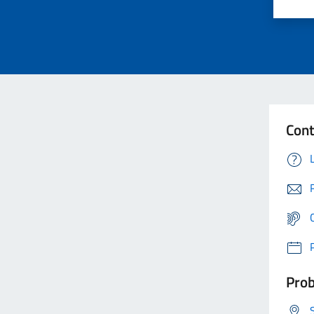
Cont
Prob