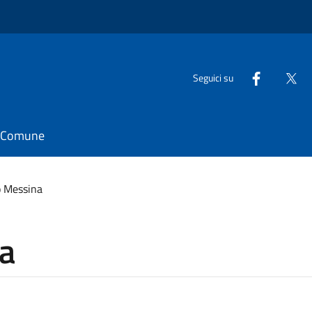
Seguici su
il Comune
o Messina
a