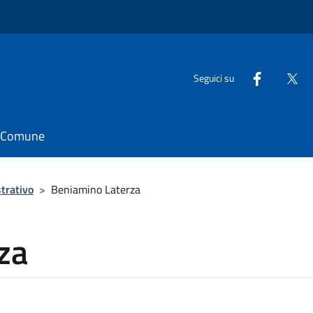
Seguici su
il Comune
trativo
>
Beniamino Laterza
za