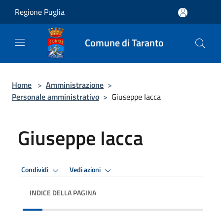
Salta al contenuto principale
Regione Puglia
Comune di Taranto
Home
>
Amministrazione
>
Personale amministrativo
>
Giuseppe Iacca
Giuseppe Iacca
Condividi
Vedi azioni
INDICE DELLA PAGINA