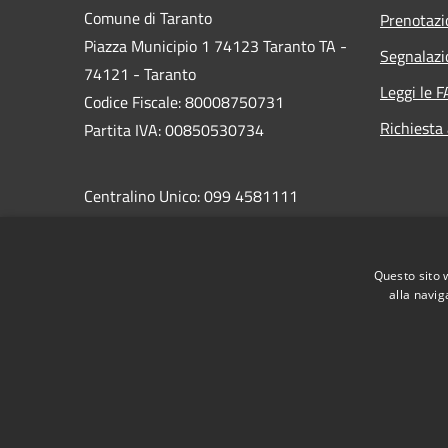
Comune di Taranto
Prenotaz
Piazza Municipio 1 74123 Taranto TA -
Segnalazi
74121 - Taranto
Leggi le 
Codice Fiscale: 80008750731
Richiesta
Partita IVA: 00850530734
Centralino Unico: 099 4581111
PEC:
protocollo.comunetaranto@pec.rupar.puglia.it
Questo sito 
alla navig
RSS
Accessibilità
Privacy
Cookie
Mappa de
Area riservata del dipendente