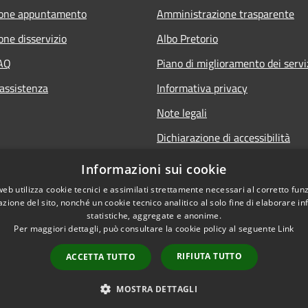
ione appuntamento
Amministrazione trasparente
one disservizio
Albo Pretorio
FAQ
Piano di miglioramento dei servi
 assistenza
Informativa privacy
Note legali
Dichiarazione di accessibilità
Informativa sulla videosorveglia
Informazioni sui cookie
mobile
web utilizza cookie tecnici e assimilati strettamente necessari al corretto fu
azione del sito, nonché un cookie tecnico analitico al solo fine di elaborare i
statistiche, aggregate e anonime.
Per maggiori dettagli, può consultare la cookie policy al seguente
Link
RIFIUTA TUTTO
ACCETTA TUTTO
l sito
Copyright © 2026 • Comune d
MOSTRA DETTAGLI