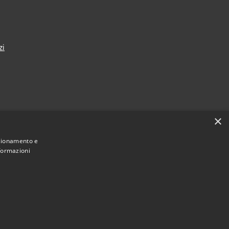
zi
×
nza
nzionamento e
nformazioni
Municipium
Accesso redazione
i Taranto • Powered by
•