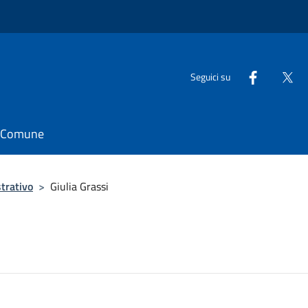
Seguici su
il Comune
trativo
>
Giulia Grassi