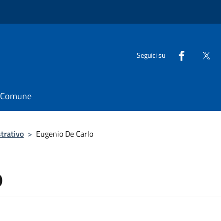
Seguici su
il Comune
trativo
>
Eugenio De Carlo
o