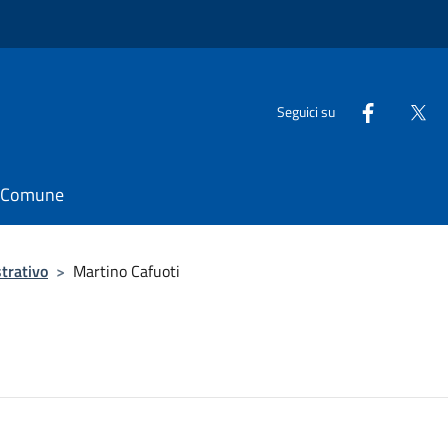
Seguici su
il Comune
trativo
>
Martino Cafuoti