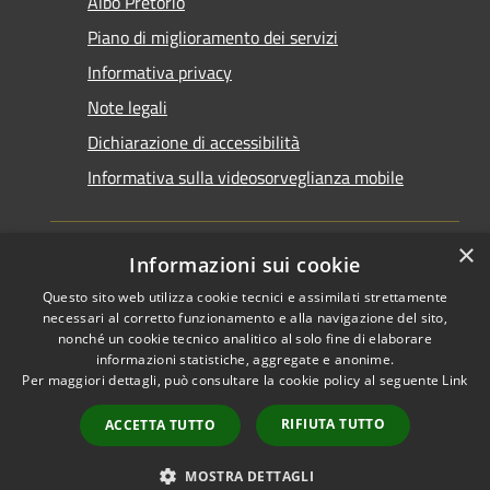
Albo Pretorio
Piano di miglioramento dei servizi
Informativa privacy
Note legali
Dichiarazione di accessibilità
Informativa sulla videosorveglianza mobile
×
Informazioni sui cookie
Questo sito web utilizza cookie tecnici e assimilati strettamente
RSS
Copyright © 2026 • Comune di
necessari al corretto funzionamento e alla navigazione del sito,
Accessibilità
Taranto • Powered by
nonché un cookie tecnico analitico al solo fine di elaborare
informazioni statistiche, aggregate e anonime.
Privacy
Municipium
Accesso
•
Per maggiori dettagli, può consultare la cookie policy al seguente
Link
Cookie
redazione
Mappa del sito
RIFIUTA TUTTO
ACCETTA TUTTO
Area riservata del
dipendente
MOSTRA DETTAGLI