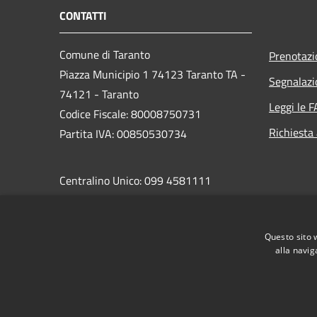
CONTATTI
Comune di Taranto
Prenotaz
Piazza Municipio 1 74123 Taranto TA -
Segnalazi
74121 - Taranto
Leggi le 
Codice Fiscale: 80008750731
Richiesta
Partita IVA: 00850530734
Centralino Unico: 099 4581111
PEC:
protocollo.comunetaranto@pec.rupar.puglia.it
Questo sito 
alla navig
RSS
Accessibilità
Privacy
Cookie
Mappa de