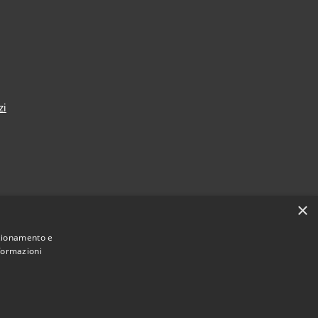
zi
×
nza
nzionamento e
nformazioni
Municipium
Accesso redazione
i Taranto • Powered by
•