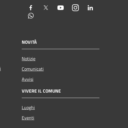
Facebook
Twitter
Youtube
Instagram
LinkedIn
Whatsapp
NOVITÀ
Notizie
i
Comunicati
Avvisi
VIVERE IL COMUNE
Luoghi
Eventi