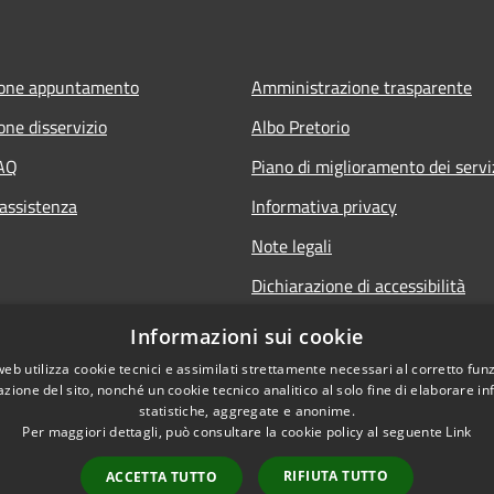
ione appuntamento
Amministrazione trasparente
one disservizio
Albo Pretorio
FAQ
Piano di miglioramento dei servi
 assistenza
Informativa privacy
Note legali
Dichiarazione di accessibilità
Informativa sulla videosorveglia
Informazioni sui cookie
mobile
web utilizza cookie tecnici e assimilati strettamente necessari al corretto fu
azione del sito, nonché un cookie tecnico analitico al solo fine di elaborare i
statistiche, aggregate e anonime.
Per maggiori dettagli, può consultare la cookie policy al seguente
Link
RIFIUTA TUTTO
ACCETTA TUTTO
l sito
Copyright © 2026 • Comune d