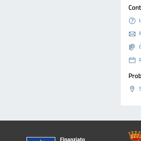
Cont
Prob