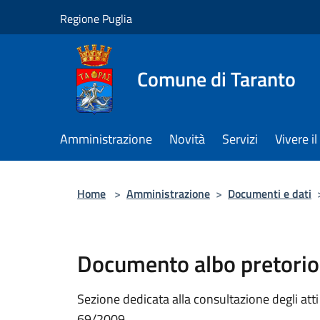
Salta al contenuto principale
Regione Puglia
Comune di Taranto
Amministrazione
Novità
Servizi
Vivere 
Home
>
Amministrazione
>
Documenti e dati
Documento albo pretorio
Sezione dedicata alla consultazione degli atti a
69/2009