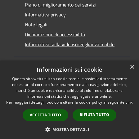
Piano di miglioramento dei servizi
Informativa privacy
Note legali
Dichiarazione di accessibilità
Informativa sulla videosorveglianza mobile
×
Informazioni sui cookie
Questo sito web utilizza cookie tecnici e assimilati strettamente
RSS
Copyright © 2026 • Comune di
necessari al corretto funzionamento e alla navigazione del sito,
Accessibilità
Taranto • Powered by
nonché un cookie tecnico analitico al solo fine di elaborare
informazioni statistiche, aggregate e anonime.
Privacy
Municipium
Accesso
•
Per maggiori dettagli, può consultare la cookie policy al seguente
Link
Cookie
redazione
Mappa del sito
RIFIUTA TUTTO
ACCETTA TUTTO
Area riservata del
dipendente
MOSTRA DETTAGLI