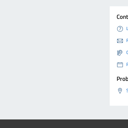
Cont
Prob