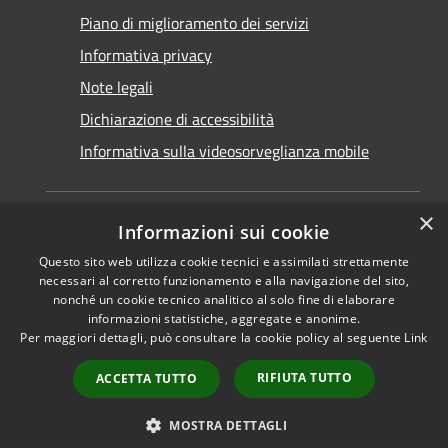
Piano di miglioramento dei servizi
Informativa privacy
Note legali
Dichiarazione di accessibilità
Informativa sulla videosorveglianza mobile
×
Informazioni sui cookie
Questo sito web utilizza cookie tecnici e assimilati strettamente
RSS
Copyright © 2026 • Comune di
necessari al corretto funzionamento e alla navigazione del sito,
Accessibilità
Taranto • Powered by
nonché un cookie tecnico analitico al solo fine di elaborare
informazioni statistiche, aggregate e anonime.
Privacy
Municipium
Accesso
•
Per maggiori dettagli, può consultare la cookie policy al seguente
Link
Cookie
redazione
Mappa del sito
RIFIUTA TUTTO
ACCETTA TUTTO
Area riservata del
dipendente
MOSTRA DETTAGLI