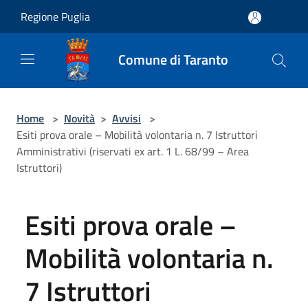
Salta al contenuto principale
Regione Puglia
Comune di Taranto
Home
>
Novità
>
Avvisi
>
Esiti prova orale – Mobilità volontaria n. 7 Istruttori
Amministrativi (riservati ex art. 1 L. 68/99 – Area
Istruttori)
Esiti prova orale –
Mobilità volontaria n.
7 Istruttori