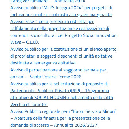
Caregiver familiare" – Annualità 2024
Avviso pubblico "MLPS Integra 2024" per progetti di
inclusione sociale e contrasto alla grave marginalità
Avviso: Fase 1 della procedura ristretta per
l'affidamento della progettazione e realizzazione di
contenuti socioculturali del Progetto Social Innovation
Ways – C.L.I.O.
Avviso pubblico per la costituzione di un elenco aperto
di proprietari e soggetti disponenti di unità abitative
destinate all'emergenza abitativa
Avviso di partecipazione al soggiorno termale per
anziani – Santa Cesaria Terme 2026
Avviso pubblico per la sollecitazione di proposte di
Partenariato Pubblico-Privato (PPP) - “Programma
attuativo di SOCIAL HOUSING nell’ambito della Città
Vecchia di Taranto”
Avviso Pubblico regionale per i “Buoni Servizio Minori”
– Apertura della finestra per la presentazione delle
domande di accesso – Annualità 2026/2027.