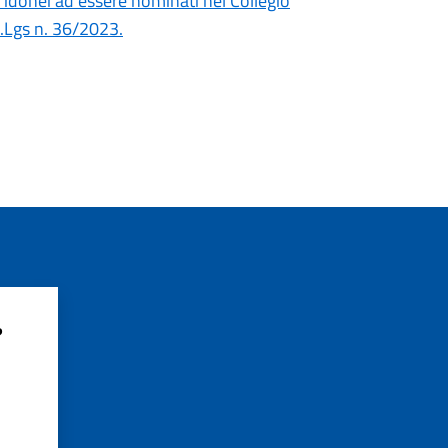
 idonei ad essere nominati nel Collegio
D.Lgs n. 36/2023.
?