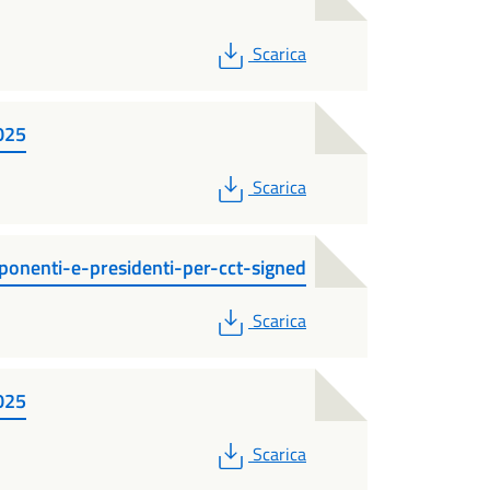
PDF
Scarica
2025
PDF
Scarica
onenti-e-presidenti-per-cct-signed
PDF
Scarica
2025
PDF
Scarica