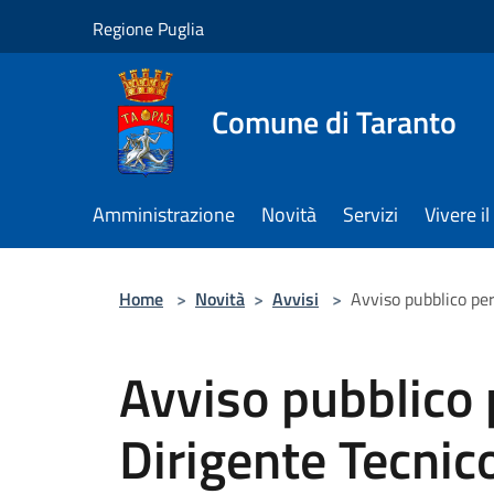
Salta al contenuto principale
Regione Puglia
Comune di Taranto
Amministrazione
Novità
Servizi
Vivere 
Home
>
Novità
>
Avvisi
>
Avviso pubblico per
Avviso pubblico p
Dirigente Tecni