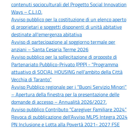
contenuti socioculturali del Progetto Social Innovation
Ways – C.L.I.O.
Avviso pubblico per la costituzione di un elenco aperto
di proprietari e soggetti disponenti di unità abitative
destinate all'emergenza abitativa
Avviso di partecipazione al soggiorno termale per
anziani – Santa Cesaria Terme 2026
Avviso pubblico per la sollecitazione di proposte di
Partenariato Pubblico-Privato (PPP) - “Programma
attuativo di SOCIAL HOUSING nell’ambito della Città
Vecchia di Taranto”
Avviso Pubblico regionale per i “Buoni Servizio Minori”
– Apertura della finestra per la presentazione delle
domande di accesso – Annualità 2026/2027.
Avviso pubblico Contributo “Caregiver Familiare 2024”
Revoca di pubblicazione dell’Avviso MLPS Integra 2024
PN Inclusione e Lotta alla Povertà 2021- 2027 FSE